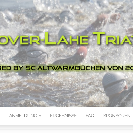
LAHE TRIATHL
 von 2005 e.V.
ANMELDUNG
ERGEBNISSE
FAQ
SPONSOREN