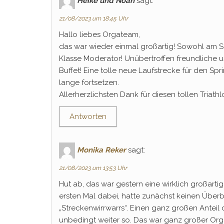
Heike und Noah
sagt:
21/08/2023 um 18:45 Uhr
Hallo liebes Orgateam,
das war wieder einmal großartig! Sowohl am 
Klasse Moderator! Unübertroffen freundliche u
Buffet! Eine tolle neue Laufstrecke für den Sp
lange fortsetzen.
Allerherzlichsten Dank für diesen tollen Triath
Antworten
Monika Reker
sagt:
21/08/2023 um 13:53 Uhr
Hut ab, das war gestern eine wirklich großart
ersten Mal dabei, hatte zunächst keinen Überbl
„Streckenwirrwarrs“. Einen ganz großen Anteil
unbedingt weiter so. Das war ganz großer Orga-